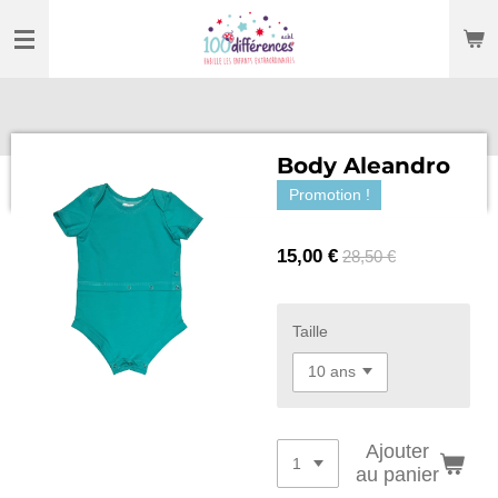
Passer
au
contenu
principal
Body Aleandro
Promotion !
15,00 €
28,50 €
Taille
Ajouter
au panier