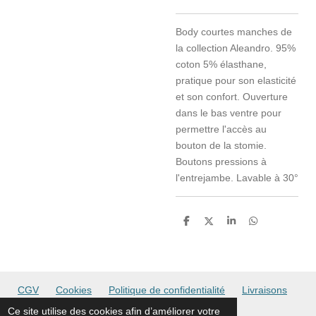
Body courtes manches de
la collection Aleandro. 95%
coton 5% élasthane,
pratique pour son elasticité
et son confort. Ouverture
dans le bas ventre pour
permettre l'accès au
bouton de la stomie.
Boutons pressions à
l'entrejambe. Lavable à 30°
P
P
P
P
a
a
a
a
r
r
r
r
t
t
t
t
a
a
a
a
g
g
g
g
e
e
e
e
CGV
Cookies
Politique de confidentialité
Livraisons
r
r
r
r
Ce site utilise des cookies afin d’améliorer votre