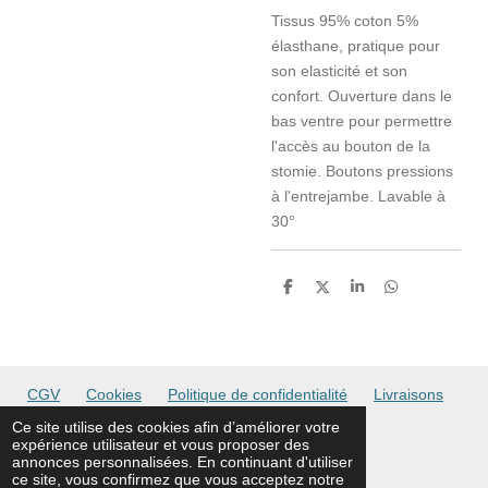
Tissus 95% coton 5%
élasthane, pratique pour
son elasticité et son
confort. Ouverture dans le
bas ventre pour permettre
l'accès au bouton de la
stomie. Boutons pressions
à l'entrejambe. Lavable à
30°
P
P
P
P
a
a
a
a
r
r
r
r
t
t
t
t
a
a
a
a
g
g
g
g
e
e
e
e
CGV
Cookies
Politique de confidentialité
Livraisons
r
r
r
r
Ce site utilise des cookies afin d’améliorer votre
expérience utilisateur et vous proposer des
© asbl 100différences
annonces personnalisées. En continuant d'utiliser
ce site, vous confirmez que vous acceptez notre