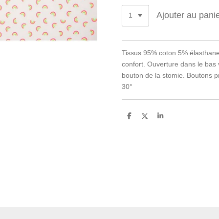
Ajouter au pani
Tissus 95% coton 5% élasthane, 
confort. Ouverture dans le bas 
bouton de la stomie. Boutons p
30°
P
P
P
a
a
a
r
r
r
t
t
t
a
a
a
g
g
g
e
e
e
r
r
r