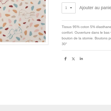
Ajouter au pani
Tissus 95% coton 5% élasthane, 
confort. Ouverture dans le bas 
bouton de la stomie. Boutons p
30°
P
P
P
a
a
a
r
r
r
t
t
t
a
a
a
g
g
g
e
e
e
r
r
r