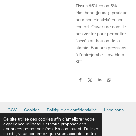
Tissus 95% coton 5%
élasthane (jaune), pratique
pour son elasticité et son
confort. Ouverture dans le
bas ventre pour permettre
l'accès au bouton de la
stomie. Boutons pressions
à l'entrejambe. Lavable à
30°
P
P
P
P
a
a
a
a
r
r
r
r
t
t
t
t
a
a
a
a
g
g
g
g
e
e
e
e
CGV
Cookies
Politique de confidentialité
Livraisons
r
r
r
r
Ce site utilise des cookies afin d’améliorer votre
expérience utilisateur et vous proposer des
© asbl 100différences
annonces personnalisées. En continuant d'utiliser
ce site, vous confirmez que vous acceptez notre